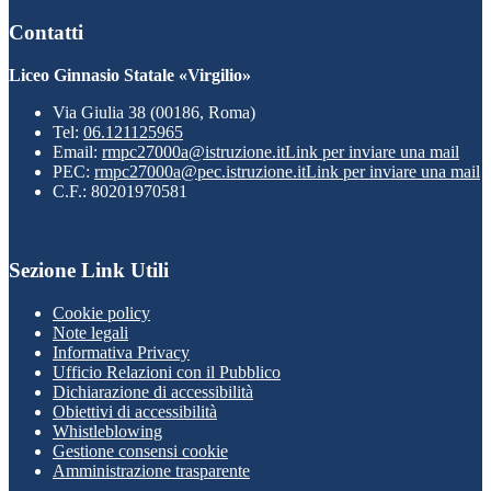
Contatti
Liceo Ginnasio Statale «Virgilio»
Via Giulia 38 (00186, Roma)
Tel:
06.121125965
Email:
rmpc27000a@istruzione.it
Link per inviare una mail
PEC:
rmpc27000a@pec.istruzione.it
Link per inviare una mail
C.F.: 80201970581
Sezione Link Utili
Cookie policy
Note legali
Informativa Privacy
Ufficio Relazioni con il Pubblico
Dichiarazione di accessibilità
Obiettivi di accessibilità
Whistleblowing
Gestione consensi cookie
Amministrazione trasparente