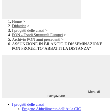
Home
>
Didattica
>
I progetti delle classi
>
PON - Fondi Strutturali Europei
>
Archivio PON anni precedenti
>
ASSUNZIONE IN BILANCIO E DISSEMINAZIONE
PON PROGETTO"ABBATTI LA DISTANZA"
Menu di
navigazione
I progetti delle classi
Progetto Abbellimento dell’Aula CIC