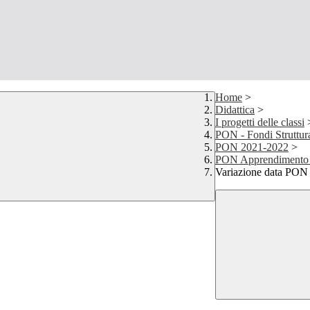
Home
>
Didattica
>
I progetti delle classi
PON - Fondi Struttur
PON 2021-2022
>
PON Apprendimento e
Variazione data PO