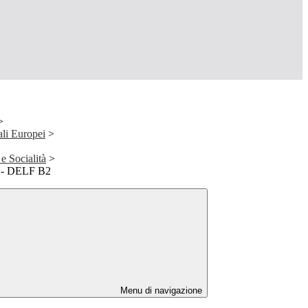
>
ali Europei
>
 Socialità
>
N - DELF B2
Menu di navigazione