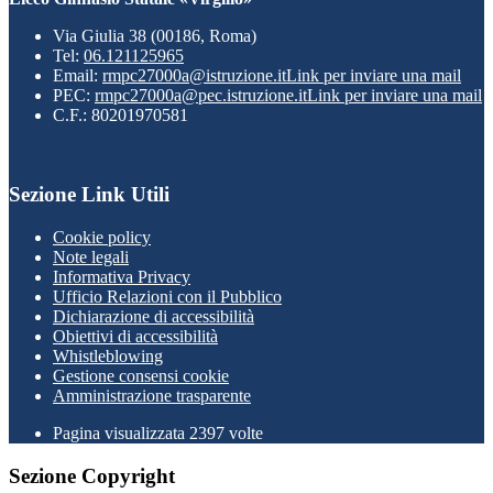
Via Giulia 38 (00186, Roma)
Tel:
06.121125965
Email:
rmpc27000a@istruzione.it
Link per inviare una mail
PEC:
rmpc27000a@pec.istruzione.it
Link per inviare una mail
C.F.: 80201970581
Sezione Link Utili
Cookie policy
Note legali
Informativa Privacy
Ufficio Relazioni con il Pubblico
Dichiarazione di accessibilità
Obiettivi di accessibilità
Whistleblowing
Gestione consensi cookie
Amministrazione trasparente
Pagina visualizzata
2397
volte
Sezione Copyright