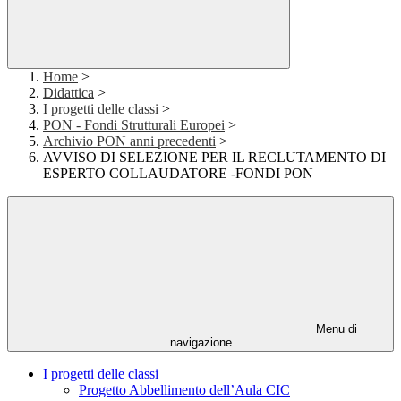
Home
>
Didattica
>
I progetti delle classi
>
PON - Fondi Strutturali Europei
>
Archivio PON anni precedenti
>
AVVISO DI SELEZIONE PER IL RECLUTAMENTO DI
ESPERTO COLLAUDATORE -FONDI PON
Menu di
navigazione
I progetti delle classi
Progetto Abbellimento dell’Aula CIC