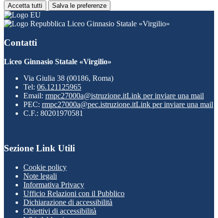
Accetta tutti
Salva le preferenze
Liceo Ginnasio Statale «Virgilio»
Contatti
Liceo Ginnasio Statale «Virgilio»
Via Giulia 38 (00186, Roma)
Tel:
06.121125965
Email:
rmpc27000a@istruzione.it
Link per inviare una mail
PEC:
rmpc27000a@pec.istruzione.it
Link per inviare una mail
C.F.: 80201970581
Sezione Link Utili
Cookie policy
Note legali
Informativa Privacy
Ufficio Relazioni con il Pubblico
Dichiarazione di accessibilità
Obiettivi di accessibilità