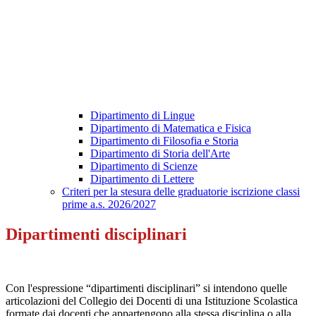
Dipartimento di Lingue
Dipartimento di Matematica e Fisica
Dipartimento di Filosofia e Storia
Dipartimento di Storia dell'Arte
Dipartimento di Scienze
Dipartimento di Lettere
Criteri per la stesura delle graduatorie iscrizione classi
prime a.s. 2026/2027
Dipartimenti disciplinari
Con l'espressione “dipartimenti disciplinari” si intendono quelle
articolazioni del Collegio dei Docenti di una Istituzione Scolastica
formate dai docenti che appartengono alla stessa disciplina o alla