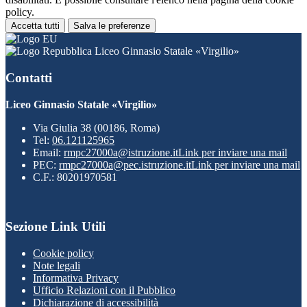
policy.
Accetta tutti
Salva le preferenze
Liceo Ginnasio Statale «Virgilio»
Contatti
Liceo Ginnasio Statale «Virgilio»
Via Giulia 38 (00186, Roma)
Tel:
06.121125965
Email:
rmpc27000a@istruzione.it
Link per inviare una mail
PEC:
rmpc27000a@pec.istruzione.it
Link per inviare una mail
C.F.: 80201970581
Sezione Link Utili
Cookie policy
Note legali
Informativa Privacy
Ufficio Relazioni con il Pubblico
Dichiarazione di accessibilità