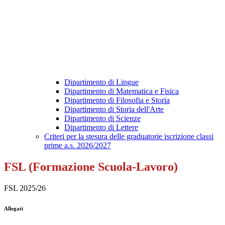
Dipartimento di Lingue
Dipartimento di Matematica e Fisica
Dipartimento di Filosofia e Storia
Dipartimento di Storia dell'Arte
Dipartimento di Scienze
Dipartimento di Lettere
Criteri per la stesura delle graduatorie iscrizione classi
prime a.s. 2026/2027
FSL (Formazione Scuola-Lavoro)
FSL 2025/26
Allegati