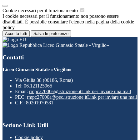
Cookie necessari per il funzionamento
I cookie necessari per il funzionamento non possono essere
disabilitati. È possibile consultare l'elenco nella pagina della cookie
policy.
Accetta tutti
Salva le preferenze
Liceo Ginnasio Statale «Virgilio»
Contatti
Liceo Ginnasio Statale «Virgilio»
Via Giulia 38 (00186, Roma)
Tel:
06.121125965
Email:
rmpc27000a@istruzione.it
Link per inviare una mail
PEC:
rmpc27000a@pec.istruzione.it
Link per inviare una mail
C.F.: 80201970581
Sezione Link Utili
Cookie policy